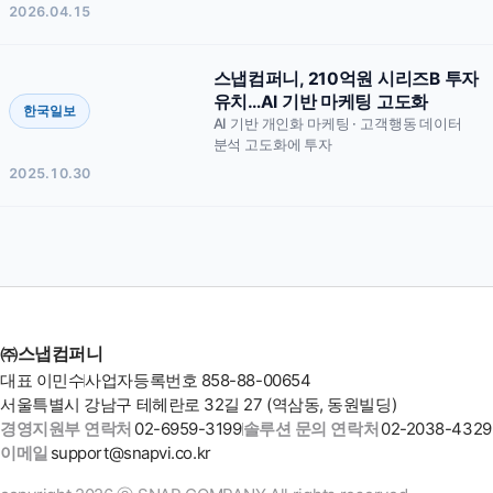
2026.04.15
스냅컴퍼니, 210억원 시리즈B 투자
유치…AI 기반 마케팅 고도화
한국일보
AI 기반 개인화 마케팅 · 고객행동 데이터
분석 고도화에 투자
개인정보 필수항목 수집 및 이용 동의
필수
2025.10.30
㈜스냅컴퍼니(이하 “회사”라 함)은(는) “도입 문의”를 통한 상
담 진행을 위하여 귀하의 정보를 수집합니다.
1. 수집하는 개인정보의 필수항목
회사명, 담당자명, 연락처, 이메일, 문의 내용
2. 개인정보 처리의 목적
㈜스냅컴퍼니
도입 문의 답변, 솔루션 안내 및 상담, 견적·미팅 일정 조율,
도입 절차 진행을 위한 연락
대표 이민수
사업자등록번호 858-88-00654
서울특별시 강남구 테헤란로 32길 27 (역삼동, 동원빌딩)
3. 보유기간
※ ‘문의 보내기’를 누르시면 위 개인정보 수집·이용에 동의하신 것으
경영지원부 연락처
02-6959-3199
솔루션 문의 연락처
02-2038-4329
로 간주됩니다.
문의 접수 후 1년간, 단 정보주체의 삭제 요청이 있는 경우
이메일
support@snapvi.co.kr
지체없이 파기
※ 회사는 본인이 작성/제출한 정보에 한하여 정보를 수집합니다.