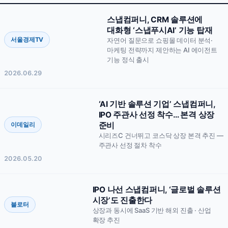
문의 솔루션
복수 선택 가능
스냅푸시AI
스냅리뷰
스냅컴퍼니, CRM 솔루션에
대화형 ‘스냅푸시AI’ 기능 탑재
스냅큐
스냅핏
서울경제TV
자연어 질문으로 쇼핑몰 데이터 분석·
마케팅 전략까지 제안하는 AI 에이전트
스냅스킨
스냅애즈
기능 정식 출시
2026.06.29
기타 / 전체 상담
회사명
‘AI 기반 솔루션 기업’ 스냅컴퍼니,
IPO 주관사 선정 착수… 본격 상장
담당자명
이데일리
준비
시리즈C 건너뛰고 코스닥 상장 본격 추진 —
주관사 선정 절차 착수
연락처
2026.05.20
이메일
IPO 나선 스냅컴퍼니, ‘글로벌 솔루션
시장’도 진출한다
블로터
문의 내용
상장과 동시에 SaaS 기반 해외 진출 · 산업
확장 추진