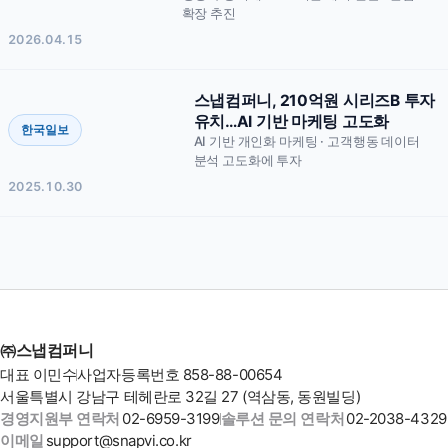
확장 추진
2026.04.15
스냅컴퍼니, 210억원 시리즈B 투자
유치…AI 기반 마케팅 고도화
한국일보
AI 기반 개인화 마케팅 · 고객행동 데이터
분석 고도화에 투자
개인정보 필수항목 수집 및 이용 동의
필수
2025.10.30
㈜스냅컴퍼니(이하 “회사”라 함)은(는) “도입 문의”를 통한 상
담 진행을 위하여 귀하의 정보를 수집합니다.
1. 수집하는 개인정보의 필수항목
회사명, 담당자명, 연락처, 이메일, 문의 내용
2. 개인정보 처리의 목적
㈜스냅컴퍼니
도입 문의 답변, 솔루션 안내 및 상담, 견적·미팅 일정 조율,
도입 절차 진행을 위한 연락
대표 이민수
사업자등록번호 858-88-00654
서울특별시 강남구 테헤란로 32길 27 (역삼동, 동원빌딩)
3. 보유기간
※ ‘문의 보내기’를 누르시면 위 개인정보 수집·이용에 동의하신 것으
경영지원부 연락처
02-6959-3199
솔루션 문의 연락처
02-2038-4329
로 간주됩니다.
문의 접수 후 1년간, 단 정보주체의 삭제 요청이 있는 경우
이메일
support@snapvi.co.kr
지체없이 파기