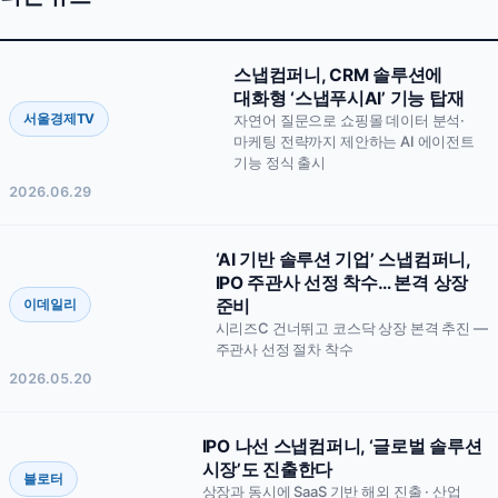
문의 솔루션
복수 선택 가능
스냅푸시AI
스냅리뷰
스냅컴퍼니, CRM 솔루션에
대화형 ‘스냅푸시AI’ 기능 탑재
스냅큐
스냅핏
서울경제TV
자연어 질문으로 쇼핑몰 데이터 분석·
마케팅 전략까지 제안하는 AI 에이전트
스냅스킨
스냅애즈
기능 정식 출시
2026.06.29
기타 / 전체 상담
회사명
‘AI 기반 솔루션 기업’ 스냅컴퍼니,
IPO 주관사 선정 착수… 본격 상장
담당자명
이데일리
준비
시리즈C 건너뛰고 코스닥 상장 본격 추진 —
주관사 선정 절차 착수
연락처
2026.05.20
이메일
IPO 나선 스냅컴퍼니, ‘글로벌 솔루션
시장’도 진출한다
블로터
문의 내용
상장과 동시에 SaaS 기반 해외 진출 · 산업