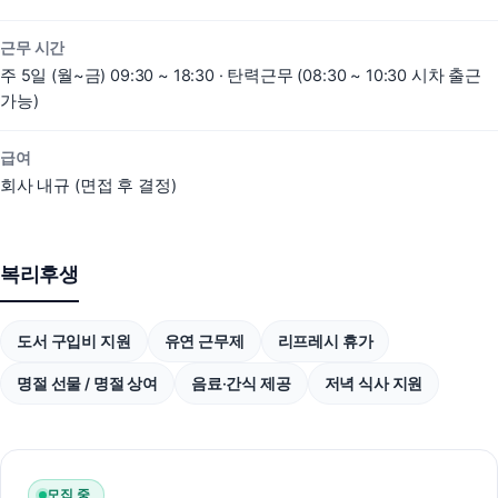
근무 시간
주 5일 (월~금) 09:30 ~ 18:30 · 탄력근무 (08:30 ~ 10:30 시차 출근
가능)
도입 문의
담당 매니저가 빠르게 답변드립니다.
급여
회사 내규 (면접 후 결정)
문의 솔루션
복수 선택 가능
스냅푸시AI
스냅리뷰
스냅큐
스냅핏
복리후생
스냅스킨
스냅애즈
도서 구입비 지원
유연 근무제
리프레시 휴가
기타 / 전체 상담
회사명
명절 선물 / 명절 상여
음료·간식 제공
저녁 식사 지원
담당자명
모집 중