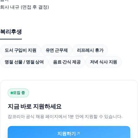
회사 내규 (면접 후 결정)
문의 솔루션
복수 선택 가능
스냅푸시AI
스냅리뷰
스냅큐
스냅핏
복리후생
스냅스킨
스냅애즈
도서 구입비 지원
유연 근무제
리프레시 휴가
기타 / 전체 상담
회사명
명절 선물 / 명절 상여
음료·간식 제공
저녁 식사 지원
담당자명
모집 중
연락처
지금 바로 지원하세요
이메일
잡코리아 공식 채용 페이지에서 1분 안에 지원할 수 있습니다.
문의 내용
지원하기