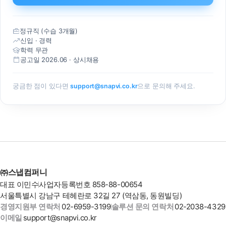
정규직 (수습 3개월)
신입 · 경력
학력 무관
공고일 2026.06 · 상시채용
개인정보 필수항목 수집 및 이용 동의
필수
궁금한 점이 있다면
support@snapvi.co.kr
으로 문의해 주세요.
㈜스냅컴퍼니(이하 “회사”라 함)은(는) “도입 문의”를 통한 상
담 진행을 위하여 귀하의 정보를 수집합니다.
1. 수집하는 개인정보의 필수항목
회사명, 담당자명, 연락처, 이메일, 문의 내용
2. 개인정보 처리의 목적
㈜스냅컴퍼니
도입 문의 답변, 솔루션 안내 및 상담, 견적·미팅 일정 조율,
도입 절차 진행을 위한 연락
대표 이민수
사업자등록번호 858-88-00654
서울특별시 강남구 테헤란로 32길 27 (역삼동, 동원빌딩)
3. 보유기간
※ ‘문의 보내기’를 누르시면 위 개인정보 수집·이용에 동의하신 것으
경영지원부 연락처
02-6959-3199
솔루션 문의 연락처
02-2038-4329
로 간주됩니다.
문의 접수 후 1년간, 단 정보주체의 삭제 요청이 있는 경우
이메일
support@snapvi.co.kr
지체없이 파기