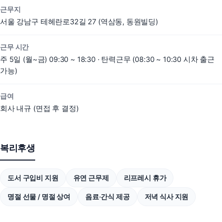
근무지
서울 강남구 테헤란로32길 27 (역삼동, 동원빌딩)
근무 시간
주 5일 (월~금) 09:30 ~ 18:30 · 탄력근무 (08:30 ~ 10:30 시차 출근
가능)
도입 문의
담당 매니저가 빠르게 답변드립니다.
급여
회사 내규 (면접 후 결정)
문의 솔루션
복수 선택 가능
스냅푸시AI
스냅리뷰
스냅큐
스냅핏
복리후생
스냅스킨
스냅애즈
도서 구입비 지원
유연 근무제
리프레시 휴가
기타 / 전체 상담
회사명
명절 선물 / 명절 상여
음료·간식 제공
저녁 식사 지원