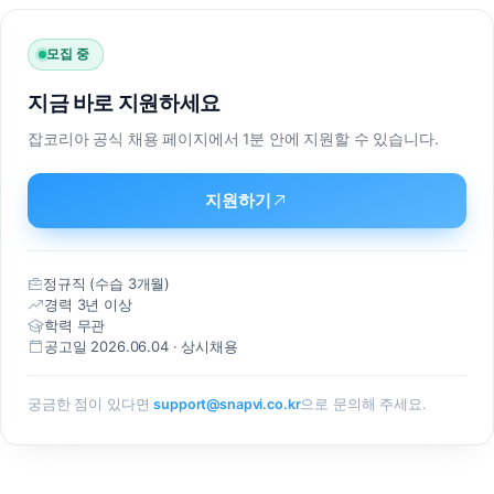
담당자명
모집 중
연락처
지금 바로 지원하세요
이메일
잡코리아 공식 채용 페이지에서 1분 안에 지원할 수 있습니다.
문의 내용
지원하기
정규직 (수습 3개월)
경력 3년 이상
학력 무관
공고일 2026.06.04 · 상시채용
개인정보 필수항목 수집 및 이용 동의
필수
궁금한 점이 있다면
support@snapvi.co.kr
으로 문의해 주세요.
㈜스냅컴퍼니(이하 “회사”라 함)은(는) “도입 문의”를 통한 상
담 진행을 위하여 귀하의 정보를 수집합니다.