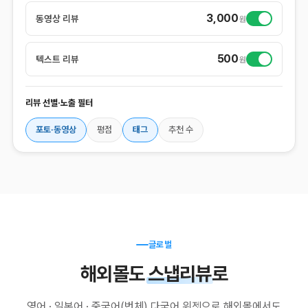
3,000
동영상 리뷰
원
500
텍스트 리뷰
원
리뷰 선별·노출 필터
포토·동영상
평점
태그
추천 수
글로벌
해외몰도
스냅리뷰
로
영어 · 일본어 · 중국어(번체) 다국어 위젯으로 해외몰에서도