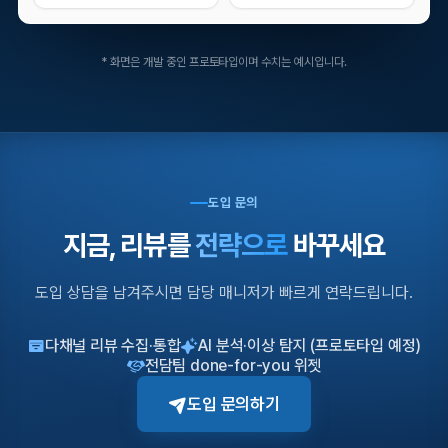
연락처
* 화면은 개발 중인 프로토타입이며 수치는 예시입니다.
이메일
문의 내용
도입 문의
지금, 리뷰를
전략으로
바꾸세요
도입 상담을 남겨주시면 담당 매니저가 빠르게 연락드립니다.
다채널 리뷰 수집·통합
AI 분석·이상 탐지 (프로토타입 예정)
개인정보 필수항목 수집 및 이용 동의
필수
전담팀 done-for-you 위젯
㈜스냅컴퍼니(이하 “회사”라 함)은(는) “도입 문의”를 통한 상담 진행을
도입 문의하기
위하여 귀하의 정보를 수집합니다.