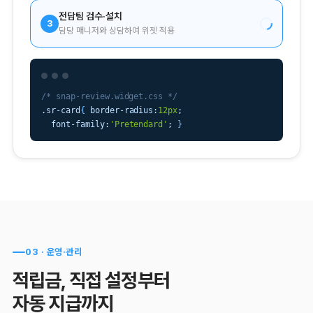
전담팀 검수·설치
3
담당 매니저와 상담하여 위젯 적용
/* snap-review.widget.css */
.sr-card
{
 border-radius:
12px
;

  font-family:
'Pretendard'
; 
}
03 · 운영·관리
적립금,
직접 설정
부터
자동 지급까지