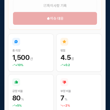
특이사항 기록
이슈 대응
도입 문의
담당 매니저가 빠르게 답변드립니다.
문의 솔루션
복수 선택 가능
총 리뷰
평점
1,500
4.5
스냅푸시AI
스냅리뷰
건
점
+10%
+0.2
스냅큐
스냅핏
스냅스킨
스냅애즈
기타 / 전체 상담
긍정 비율
부정 비율
회사명
80
7
%
%
+5%
−2%
담당자명