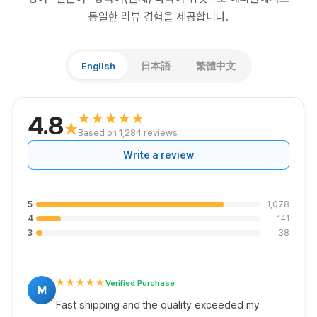
동일한 리뷰 경험을 제공합니다.
English
日本語
繁體中文
4.8
★★★★★
★
Based on 1,284 reviews
Write a review
5
1,078
4
141
3
38
★★★★★
Verified Purchase
M
Fast shipping and the quality exceeded my