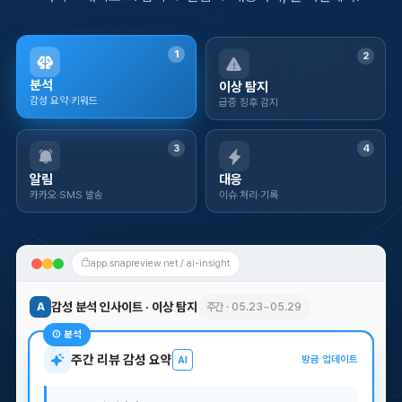
이상 탐지
분석
급증 징후 감지
감성 요약·키워드
알림
대응
카카오·SMS 발송
이슈 처리·기록
app.snapreview.net / ai-insight
감성 분석 인사이트 · 이상 탐지
A
주간 · 05.23~05.29
주간 리뷰 감성 요약
방금 업데이트
AI