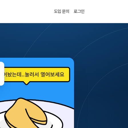
도입 문의
로그인
%