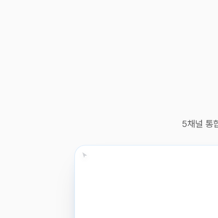
5채널 통합
정확한 분석을 위해 몇 가지 확인이 필요해
조회기간: 2026-06-10 ~ 2026-06-16