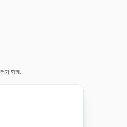
케터가 함께.
메이뚤 · 26.06.17 17:01:55
1 / 3
전환율 향상 개선점을 알려주세요.