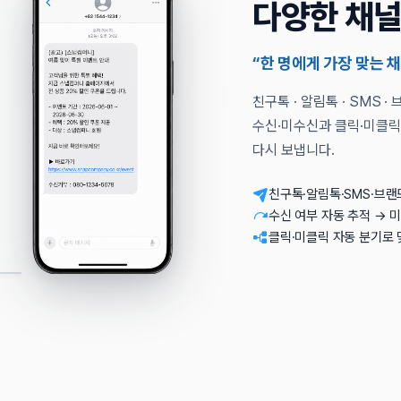
친구톡 · 알림톡 · SMS 
수신·미수신과 클릭·미클릭
다시 보냅니다.
친구톡·알림톡·SMS·브랜
수신 여부 자동 추적 → 
클릭·미클릭 자동 분기로 
지금
일부가 곧 소멸됩니다.
1
오후 1:32
 중입니다
오후 12:48
 완료됐어요
12