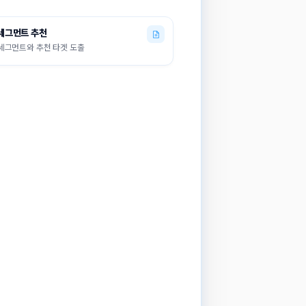
클릭수
CVR
복사
27,649회
3.1%
세그먼트 추천
세그먼트와 추천 타겟 도출
진행 중
14,950회
3.8%
가장 큽니다. 이
15,630회
2.12%
하세요.