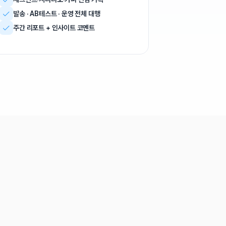
 리타겟팅
로, 다시 한 번.”