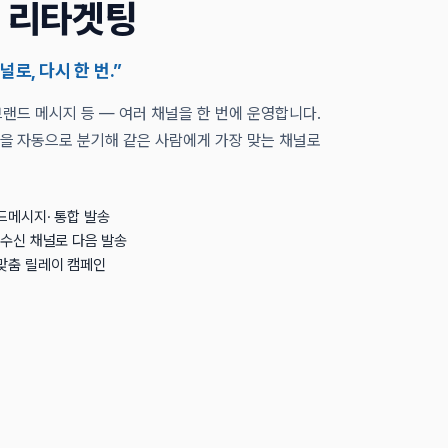
· 브랜드 메시지 등 — 여러 채널을 한 번에 운영합니다.
을 자동으로 분기해 같은 사람에게 가장 맞는 채널로
드메시지· 통합 발송
미수신 채널로 다음 발송
맞춤 릴레이 캠페인
도입 문의
담당 매니저가 빠르게 답변드립니다.
문의 솔루션
복수 선택 가능
스냅푸시AI
스냅리뷰
스냅큐
스냅핏
스냅스킨
스냅애즈
기타 / 전체 상담
회사명