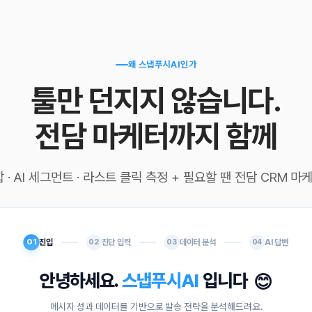
왜 스냅푸시AI인가
툴만 던지지 않습니다.
전담 마케터까지 함께
 · AI 세그먼트 · 라스트 클릭 측정 + 필요할 땐 전담 CRM 마
02
01
진입
진단 입력
03
데이터 분석
04
AI 답변
스냅푸시AI
😊
요