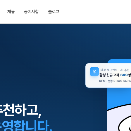
채용
공지사항
블로그
타겟 세그먼트 · AI 추천
활성 신규고객
649
명
RFM · 행동
ROAS 649
추천하고,
운영합니다.