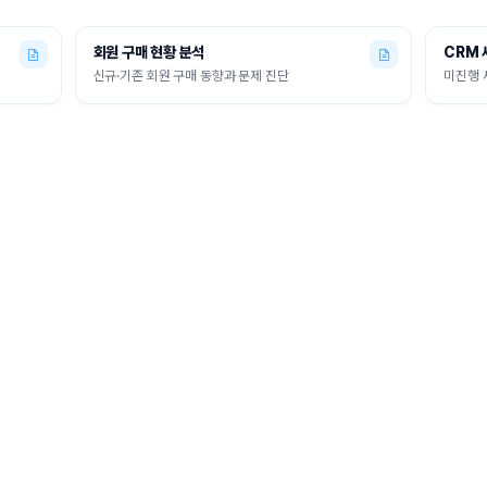
매출
주문수
 필요하다면 어떤 기간으로 볼까요?
추가로 궁금한 내용을 적어주세요
3
 리오셀 부츠컷팬츠
28,783,855원
856건
회원 구매 현황 분석
CRM 
신규·기존 회원 구매 동향과 문제 진단
미진행 
셀 와이드팬츠
19,003,612원
568건
대비 쿠폰 사용률이 낮은 구간이 보입니다. 혜택 인지·CTA 위치·옵션 가이드 쪽에 개선 여지가 
드슬랙스
12,218,677원
332건
자릅니다
명에게 모두 보내지 말고, 최근 스팟 집행비 152,400원 안에 맞춰
6,350명
까지만 우선 발송
.