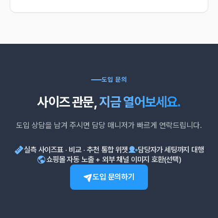
연락처
이메일
문의 내용
도입 문의
사이즈 관문,
지금 열어보세요.
도입 상담을 남겨 주시면 담당 매니저가 빠르게 연락드립니다.
실측 사이즈표 · 비교 · 추천 통합 위젯
담당자가 세팅까지 대행
개인정보 필수항목 수집 및 이용 동의
필수
쇼핑몰 자동 노출 + 외부 채널 이미지 호환(선택)
도입 문의하기
㈜스냅컴퍼니(이하 “회사”라 함)은(는) “도입 문의”를 통한 상담 진행을
위하여 귀하의 정보를 수집합니다.
1. 수집하는 개인정보의 필수항목
회사명, 담당자명, 연락처, 이메일, 문의 내용