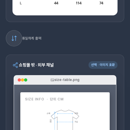
L
44
114
74
동일하게 출력
쇼핑몰 밖 · 외부 채널
선택 · 이미지 호환
size-table.png
SIZE INFO · 단위 CM
소매
어깨
총장
가슴