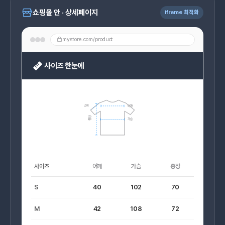
쇼핑몰 안 · 상세페이지
iframe 최적화
mystore.com/product
사이즈 한눈에
소매
어깨
총장
가슴
사이즈
어깨
가슴
총장
S
40
102
70
M
42
108
72