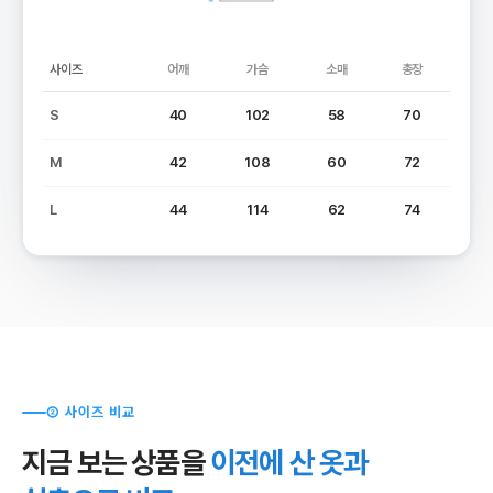
사이즈
어깨
가슴
소매
총장
S
40
102
58
70
M
42
108
60
72
L
44
114
62
74
② 사이즈 비교
지금 보는 상품을
이전에 산 옷과