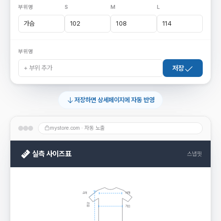
부위명
S
M
L
가슴
102
108
114
부위명
+ 부위 추가
저장
저장하면 상세페이지에 자동 반영
mystore.com · 자동 노출
실측 사이즈표
스냅핏
소매
어깨
총장
가슴