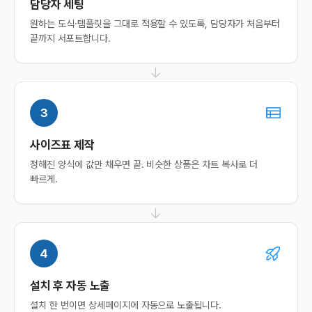
담당자 세팅
원하는 도식·템플릿을 그대로 적용할 수 있도록, 담당자가 처음부터
끝까지 서포트합니다.
도입 문의
담당 매니저가 빠르게 답변드립니다.
문의 솔루션
복수 선택 가능
3
스냅푸시AI
스냅리뷰
사이즈표 제작
스냅큐
스냅핏
정해진 양식에 값만 채우면 끝. 비슷한 상품은 차트 복사로 더
빠르게.
스냅스킨
스냅애즈
기타 / 전체 상담
회사명
4
담당자명
설치 후 자동 노출
설치 한 번이면 상세페이지에 자동으로 노출됩니다.