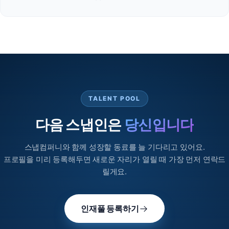
담당자명
연락처
이메일
TALENT POOL
문의 내용
다음 스냅인은
당신입니다
스냅컴퍼니와 함께 성장할 동료를 늘 기다리고 있어요.
프로필을 미리 등록해두면 새로운 자리가 열릴 때 가장 먼저 연락드
릴게요.
개인정보 필수항목 수집 및 이용 동의
필수
인재풀 등록하기
㈜스냅컴퍼니(이하 “회사”라 함)은(는) “도입 문의”를 통한 상